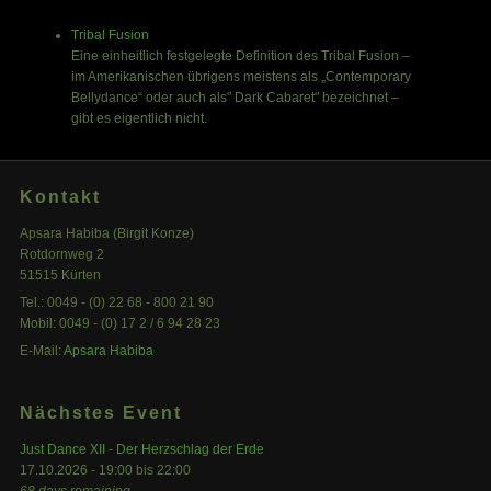
Tribal Fusion
Eine einheitlich festgelegte Definition des Tribal Fusion –
im Amerikanischen übrigens meistens als „Contemporary
Bellydance“ oder auch als" Dark Cabaret" bezeichnet –
gibt es eigentlich nicht.
Kontakt
Apsara Habiba (Birgit Konze)
Rotdornweg 2
51515 Kürten
Tel.: 0049 - (0) 22 68 - 800 21 90
Mobil: 0049 - (0) 17 2 / 6 94 28 23
E-Mail:
Apsara Habiba
(link sends e-mail)
Nächstes Event
Just Dance XII - Der Herzschlag der Erde
17.10.2026 -
19:00
bis
22:00