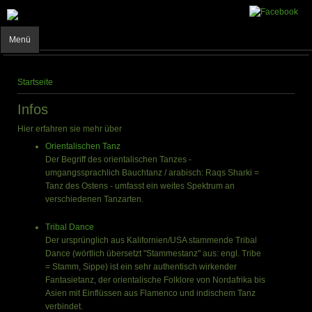
Menü
Sie sind hier
Startseite
Infos
Hier erfahren sie mehr über
Orientalischen Tanz
Der Begriff des orientalischen Tanzes -
umgangssprachlich Bauchtanz / arabisch: Raqs Sharki =
Tanz des Ostens - umfasst ein weites Spektrum an
verschiedenen Tanzarten.
Tribal Dance
Der ursprünglich aus Kalifornien/USA stammende Tribal
Dance (wörtlich übersetzt "Stammestanz" aus: engl. Tribe
= Stamm, Sippe) ist ein sehr authentisch wirkender
Fantasietanz, der orientalische Folklore von Nordafrika bis
Asien mit Einflüssen aus Flamenco und indischem Tanz
verbindet.