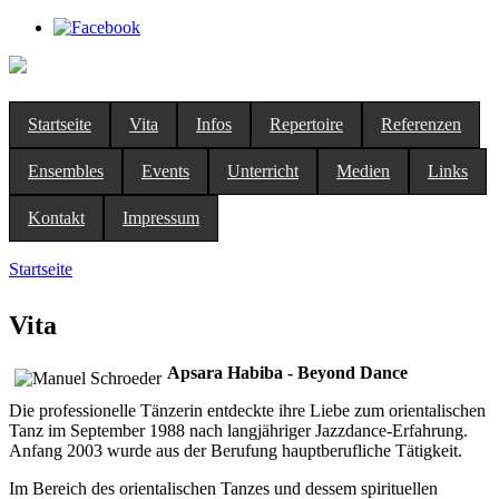
Startseite
Vita
Infos
Repertoire
Referenzen
Ensembles
Events
Unterricht
Medien
Links
Kontakt
Impressum
Startseite
Sie sind hier
Vita
Apsara Habiba - Beyond Dance
Die professionelle Tänzerin entdeckte ihre Liebe zum orientalischen
Tanz im September 1988 nach langjähriger Jazzdance-Erfahrung.
Anfang 2003 wurde aus der Berufung hauptberufliche Tätigkeit.
Im Bereich des orientalischen Tanzes und dessem spirituellen