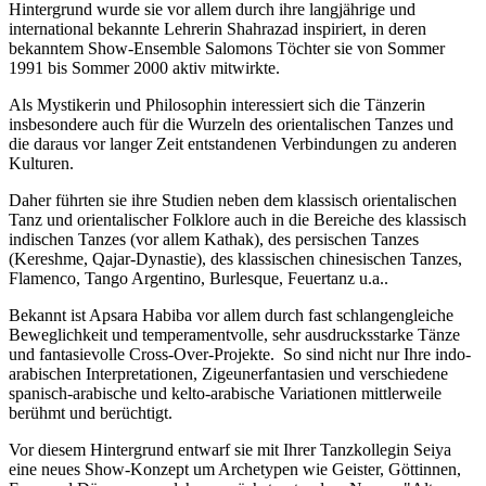
Hintergrund wurde sie vor allem durch ihre langjährige und
international bekannte Lehrerin Shahrazad inspiriert, in deren
bekanntem Show-Ensemble Salomons Töchter sie von Sommer
1991 bis Sommer 2000 aktiv mitwirkte.
Als Mystikerin und Philosophin interessiert sich die Tänzerin
insbesondere auch für die Wurzeln des orientalischen Tanzes und
die daraus vor langer Zeit entstandenen Verbindungen zu anderen
Kulturen.
Daher führten sie ihre Studien neben dem klassisch orientalischen
Tanz und orientalischer Folklore auch in die Bereiche des klassisch
indischen Tanzes (vor allem Kathak), des persischen Tanzes
(Kereshme, Qajar-Dynastie), des klassischen chinesischen Tanzes,
Flamenco, Tango Argentino, Burlesque, Feuertanz u.a..
Bekannt ist Apsara Habiba vor allem durch fast schlangengleiche
Beweglichkeit und temperamentvolle, sehr ausdrucksstarke Tänze
und fantasievolle Cross-Over-Projekte. So sind nicht nur Ihre indo-
arabischen Interpretationen, Zigeunerfantasien und verschiedene
spanisch-arabische und kelto-arabische Variationen mittlerweile
berühmt und berüchtigt.
Vor diesem Hintergrund entwarf sie mit Ihrer Tanzkollegin Seiya
eine neues Show-Konzept um Archetypen wie Geister, Göttinnen,