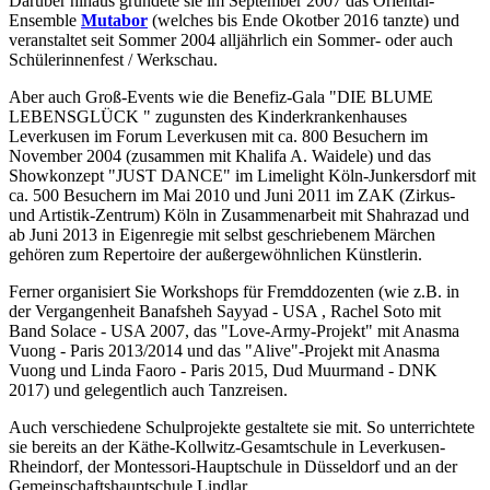
Darüber hinaus gründete sie im September 2007 das Oriental-
Ensemble
Mutabor
(welches bis Ende Okotber 2016 tanzte) und
veranstaltet seit Sommer 2004 alljährlich ein Sommer- oder auch
Schülerinnenfest / Werkschau.
Aber auch Groß-Events wie die Benefiz-Gala "DIE BLUME
LEBENSGLÜCK " zugunsten des Kinderkrankenhauses
Leverkusen im Forum Leverkusen mit ca. 800 Besuchern im
November 2004 (zusammen mit Khalifa A. Waidele) und das
Showkonzept "JUST DANCE" im Limelight Köln-Junkersdorf mit
ca. 500 Besuchern im Mai 2010 und Juni 2011 im ZAK (Zirkus-
und Artistik-Zentrum) Köln in Zusammenarbeit mit Shahrazad und
ab Juni 2013 in Eigenregie mit selbst geschriebenem Märchen
gehören zum Repertoire der außergewöhnlichen Künstlerin.
Ferner organisiert Sie Workshops für Fremddozenten (wie z.B. in
der Vergangenheit Banafsheh Sayyad - USA , Rachel Soto mit
Band Solace - USA 2007, das "Love-Army-Projekt" mit Anasma
Vuong - Paris 2013/2014 und das "Alive"-Projekt mit Anasma
Vuong und Linda Faoro - Paris 2015, Dud Muurmand - DNK
2017) und gelegentlich auch Tanzreisen.
Auch verschiedene Schulprojekte gestaltete sie mit. So unterrichtete
sie bereits an der Käthe-Kollwitz-Gesamtschule in Leverkusen-
Rheindorf, der Montessori-Hauptschule in Düsseldorf und an der
Gemeinschaftshauptschule Lindlar.