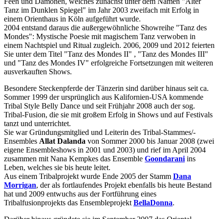
Feen und Dämonen, welches zunächst unter dem Namen "Alter
Tanz im Dunklen Spiegel" im Jahr 2003 zweifach mit Erfolg in
einem Orienthaus in Köln aufgeführt wurde.
2004 entstand daraus die außergewöhnliche Showreihe "Tanz des
Mondes": Mystische Poesie mit magischem Tanz verwoben in
einem Nachtspiel und Ritual zugleich. 2006, 2009 und 2012 feierten
Sie unter dem Titel "Tanz des Mondes II" , "Tanz des Mondes III"
und "Tanz des Mondes IV" erfolgreiche Fortsetzungen mit weiteren
ausverkauften Shows.
Besondere Steckenpferde der Tänzerin sind darüber hinaus seit ca.
Sommer 1999 der ursprünglich aus Kalifornien-USA kommende
Tribal Style Belly Dance und seit Frühjahr 2008 auch der sog.
Tribal-Fusion, die sie mit großem Erfolg in Shows und auf Festivals
tanzt und unterrichtet.
Sie war Gründungsmitglied und Leiterin des Tribal-Stammes/-
Ensembles
Allat Dalanda
von Sommer 2000 bis Januar 2008 (zwei
eigene Ensembleshows in 2001 und 2003) und rief im April 2004
zusammen mit Nana Kempkes das Ensemble
Goondarani
ins
Leben, welches sie bis heute leitet.
Aus einem Tribalprojekt wurde Ende 2005 der Stamm
Dana
Morrigan
, der als fortlaufendes Projekt ebenfalls bis heute Bestand
hat und 2009 entwuchs aus der Fortführung eines
Tribalfusionprojekts das Ensembleprojekt
BellaDonna
.